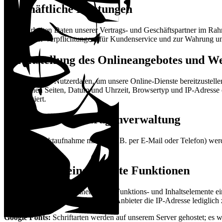
Geschäftliche Leistungen
Wir verarbeiten Daten unserer Vertrags- und Geschäftspartner im Rah
vertraglicher Verpflichtungen, für Kundenservice und zur Wahrung un
Bereitstellung des Onlineangebotes und W
Wir verarbeiten Nutzerdaten, um unsere Online-Dienste bereitzustell
abgerufenen Seiten, Datum und Uhrzeit, Browsertyp und IP-Adresse e
anonymisiert.
Kontakt- und Anfragenverwaltung
Bei der Kontaktaufnahme mit uns (z.B. per E-Mail oder Telefon) wer
erforderlich ist.
Plugins und eingebettete Funktionen
Wir binden in unser Onlineangebot Funktions- und Inhaltselemente ei
setzen nur solche Inhalte ein, deren Anbieter die IP-Adresse lediglic
Google Fonts:
Schriftarten werden auf unserem Server gehostet; es w