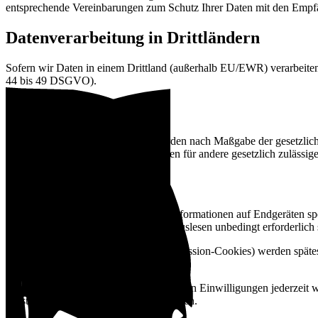
entsprechende Vereinbarungen zum Schutz Ihrer Daten mit den Empf
Datenverarbeitung in Drittländern
Sofern wir Daten in einem Drittland (außerhalb EU/EWR) verarbeiten 
44 bis 49 DSGVO).
Löschung von Daten
Die von uns verarbeiteten Daten werden nach Maßgabe der gesetzlich
Erlaubnisse entfallen. Sofern die Daten für andere gesetzlich zulässi
Einsatz von Cookies
Cookies sind kleine Textdateien, die Informationen auf Endgeräten spe
notwendig, wenn das Speichern und Auslesen unbedingt erforderlich 
Speicherdauer:
Temporäre Cookies (Session-Cookies) werden spätes
gespeichert bleiben.
Widerruf und Widerspruch:
Sie können Einwilligungen jederzeit 
Einstellungen Ihres Browsers deaktivieren.