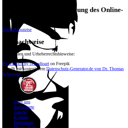
Konzeption und Realisierung des Online-
Auftritts
DigitalMoonrise
Bildnachweise
Bildquellen und Urheberrechtshinweise:
Pinselstrich by svstudioart
on Freepik
Erstellt mit kostenlosem
Datenschutz-Generator.de von Dr. Thomas
Schwenke
Über uns
Speisekarte
Galerie
Kontakt
Impressum
Datenschutz