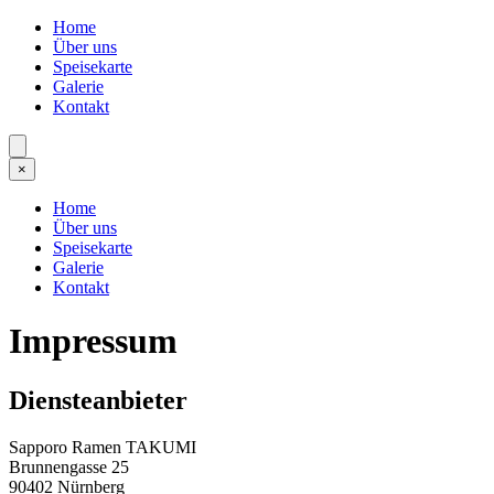
Home
Über uns
Speisekarte
Galerie
Kontakt
×
Home
Über uns
Speisekarte
Galerie
Kontakt
Impressum
Diensteanbieter
Sapporo Ramen TAKUMI
Brunnengasse 25
90402 Nürnberg