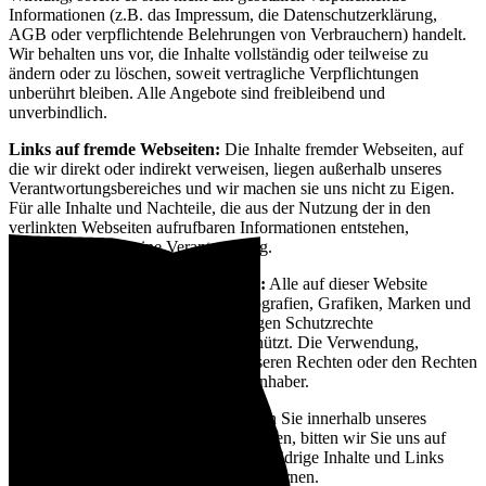
Informationen (z.B. das Impressum, die Datenschutzerklärung,
AGB oder verpflichtende Belehrungen von Verbrauchern) handelt.
Wir behalten uns vor, die Inhalte vollständig oder teilweise zu
ändern oder zu löschen, soweit vertragliche Verpflichtungen
unberührt bleiben. Alle Angebote sind freibleibend und
unverbindlich.
Links auf fremde Webseiten:
Die Inhalte fremder Webseiten, auf
die wir direkt oder indirekt verweisen, liegen außerhalb unseres
Verantwortungsbereiches und wir machen sie uns nicht zu Eigen.
Für alle Inhalte und Nachteile, die aus der Nutzung der in den
verlinkten Webseiten aufrufbaren Informationen entstehen,
übernehmen wir keine Verantwortung.
Urheberrechte und Markenrechte:
Alle auf dieser Website
dargestellten Inhalte, wie Texte, Fotografien, Grafiken, Marken und
Warenzeichen sind durch die jeweiligen Schutzrechte
(Urheberrechte, Markenrechte) geschützt. Die Verwendung,
Vervielfältigung usw. unterliegen unseren Rechten oder den Rechten
der jeweiligen Urheber bzw. Rechteinhaber.
Hinweise auf Rechtsverstöße:
Sollten Sie innerhalb unseres
Internetauftritts Rechtsverstöße bemerken, bitten wir Sie uns auf
diese hinzuweisen. Wir werden rechtswidrige Inhalte und Links
nach Kenntnisnahme unverzüglich entfernen.